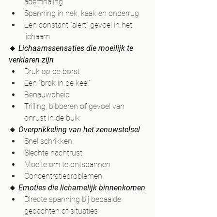
ademhaling
Spanning in nek, kaak en onderrug
Een constant “alert” gevoel in het 
lichaam
🔸 
Lichaamssensaties die moeilijk te 
verklaren zijn
Druk op de borst
Een “brok in de keel”
Benauwdheid
Trilling, bibberen of gevoel van 
onrust in de buik
🔸 
Overprikkeling van het zenuwstelsel
Snel schrikken
Slechte nachtrust
Moeite om te ontspannen
Concentratieproblemen
🔸 
Emoties die lichamelijk binnenkomen
Directe spanning bij bepaalde 
gedachten of situaties