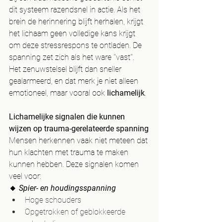
dit systeem razendsnel in actie. Als het 
brein de herinnering blijft herhalen, krijgt 
het lichaam geen volledige kans krijgt 
om deze stressrespons te ontladen. De 
spanning zet zich als het ware ''vast''.
Het zenuwstelsel blijft dan sneller 
gealarmeerd, en dat merk je niet alleen 
emotioneel, maar vooral ook 
lichamelijk
.
Lichamelijke signalen die kunnen 
wijzen op trauma-gerelateerde spanning
Mensen herkennen vaak niet meteen dat 
hun klachten met trauma te maken 
kunnen hebben. Deze signalen komen 
veel voor:
🔸 
Spier- en houdingsspanning
Hoge schouders
Opgetrokken of geblokkeerde 