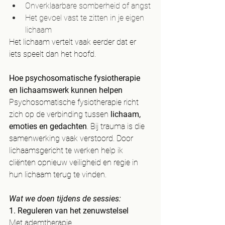
Onverklaarbare somberheid of angst
Het gevoel vast te zitten in je eigen 
lichaam
Het lichaam vertelt vaak eerder dat er 
iets speelt dan het hoofd.
Hoe psychosomatische fysiotherapie 
en lichaamswerk kunnen helpen
Psychosomatische fysiotherapie richt 
zich op de verbinding tussen 
lichaam, 
emoties en gedachten
. Bij trauma is die 
samenwerking vaak verstoord. Door 
lichaamsgericht te werken help ik 
cliënten opnieuw veiligheid en regie in 
hun lichaam terug te vinden.
Wat we doen tijdens de sessies:
1. Reguleren van het zenuwstelsel
Met ademtherapie, 