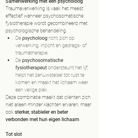
Samenwerking met een psycholoog
Traumaverwerking is vaak het meest 
effectief wanneer psychosomatische 
fysiotherapie wordt gecombineerd met 
psychologische behandeling.
De 
psycholoog
 richt zich op 
verwerking, inzicht en gedrags- of 
traumatherapie.
De 
psychosomatische 
fysiotherapeut
 ondersteunt het lijf, 
helpt het zenuwstelsel tot rust te 
komen en maakt het lichaam weer 
een veilige plek.
Deze combinatie maakt dat cliënten zich 
niet alleen 
minder klachten
 ervaren, maar 
ook 
sterker, stabieler en beter 
verbonden met hun eigen lichaam
.
Tot slot