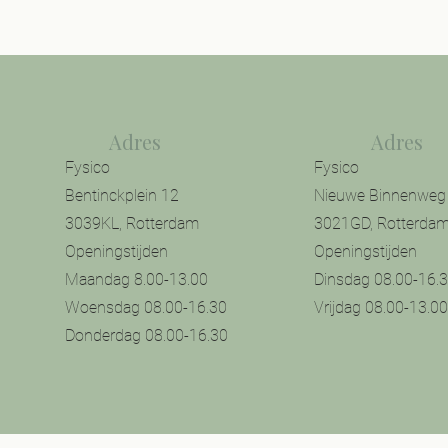
Adres
Adres
Fysico
Fysico
Bentinckplein 12
Nieuwe Binnenweg
3039KL, Rotterdam
3021GD, Rotterda
Openingstijden
Openingstijden
Maandag 8.00-13.00
Dinsdag 08.00-16.
Woensdag 08.00-16.30
Vrijdag 08.00-13.0
Donderdag 08.00-16.30