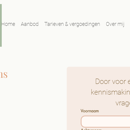
Home
Aanbod
Tarieven & vergoedingen
Over mij
ns
Door voor e
kennismaking
vrag
Voornaam