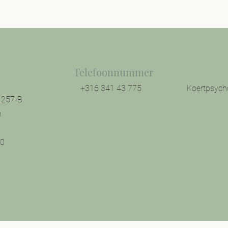
Telefoonnummer
+316 341 43 775
Koertpsyc
 257-B
m
30
0