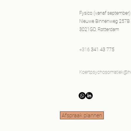
Fysico (vanaf september)
Nieuwe Binnenweg 257B
3021GD, Rotterdam
+316
341 43 775
Koertpsychosomatiek@h
Afspraak plannen