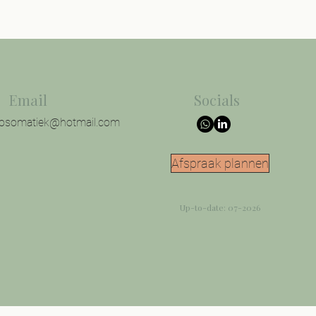
Email
Socials
hosomatiek@hotmail.com
Afspraak plannen
Up-to-date: 07-2026