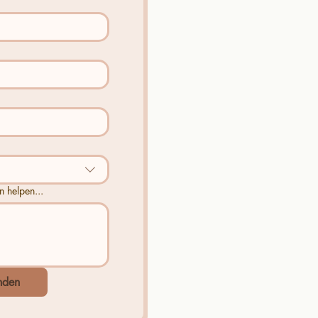
n helpen...
nden