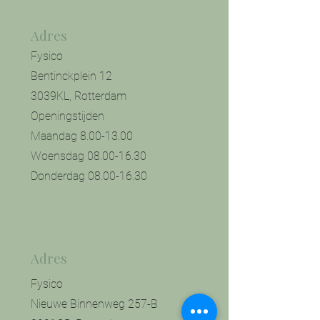
Adres
Fysico
Bentinckplein 12
3039KL, Rotterdam
Openingstijden
Maandag
8.00-13.00
Woensdag
08.00-16.30
Donderdag
08.00-16.30
Adres
Fysico
Nieuwe Binnenweg 257-B