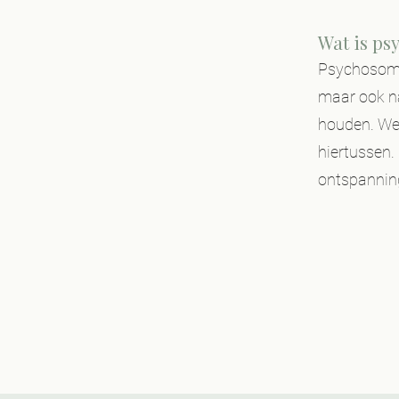
Wat is ps
Psychosomat
maar ook na
houden. We 
hiertussen. 
ontspanning