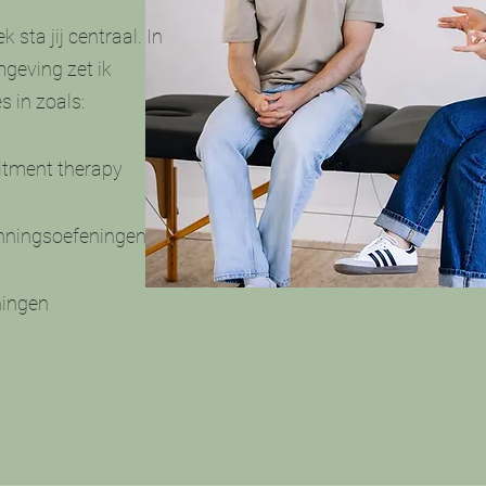
 sta jij centraal. In
mgeving zet ik
s in zoals:
tment therapy
nningsoefeningen
ningen