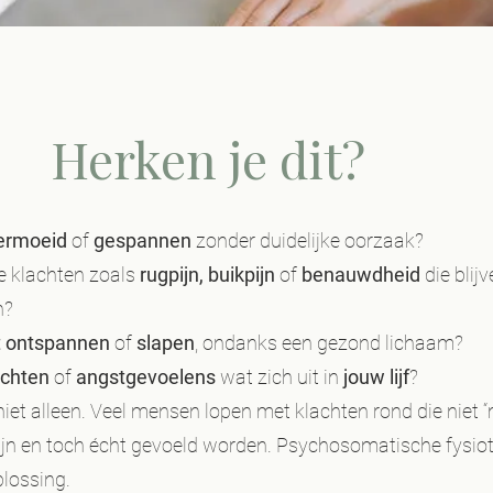
Herken je dit?
ermoeid
of
gespannen
zonder duidelijke oorzaak?
e klachten zoals
rugpijn, buikpijn
of
benauwdheid
die blij
n?
 ontspannen
of
slapen
, ondanks een gezond lichaam?
achten
of
angstgevoelens
wat zich uit in
jouw lijf
?
niet alleen. Veel mensen lopen met klachten rond die niet 
zijn en toch écht gevoeld worden. Psychosomatische fysio
plossing.