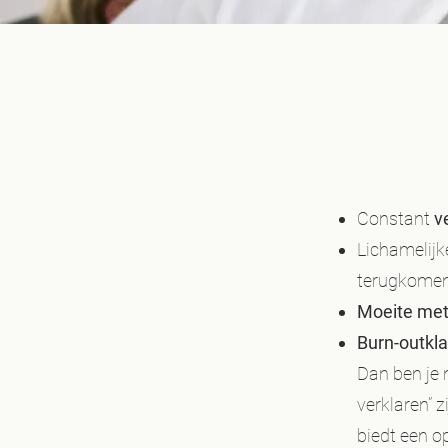
Constant
v
Lichamelijk
terugkome
Moeite met
Burn-outkl
Dan ben je 
verklaren” 
biedt een o