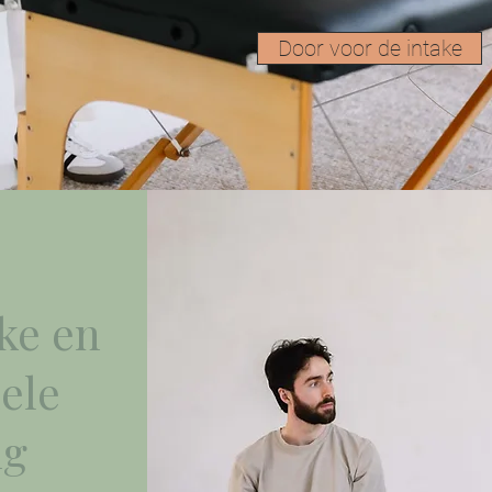
Door voor de intake
ke en
ele
ng