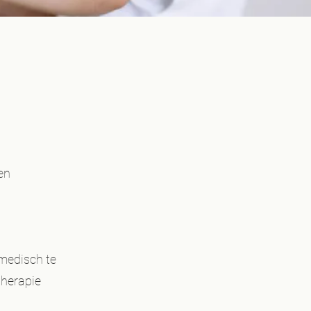
ven
“medisch te
therapie