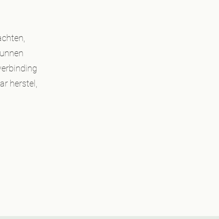
achten,
kunnen
verbinding
ar herstel,