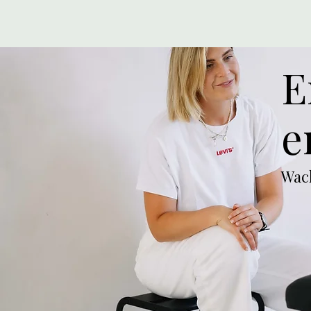
E
e
Wach