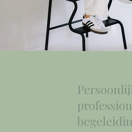
Persoonlij
profession
begeleidi