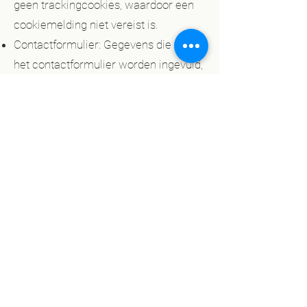
geen trackingcookies, waardoor een
cookiemelding niet vereist is.
Contactformulier: Gegevens die via
het contactformulier worden ingevuld,
worden alleen gebruikt om contact
met u op te nemen. Deze gegevens
worden binnen 1 jaar na contact
verwijderd.
Ingesloten inhoud van derden: De
website kan ingesloten content
bevatten (bijv. video’s). Deze externe
websites kunnen eigen cookies
plaatsen. Koert Psychosomatiek is
niet verantwoordelijk voor dit externe
datagebruik.